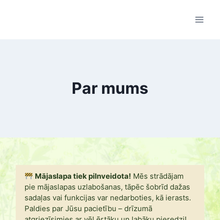
Skip
to
content
Par mums
Mājaslapa tiek pilnveidota!
Mēs strādājam
pie mājaslapas uzlabošanas, tāpēc šobrīd dažas
sadaļas vai funkcijas var nedarboties, kā ierasts.
Paldies par Jūsu pacietību – drīzumā
atgriezīsimies ar vēl ērtāku un labāku pieredzi!