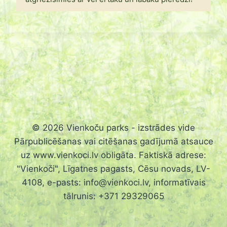
© 2026 Vienkoču parks - izstrādes vide
Pārpublicēšanas vai citēšanas gadījumā atsauce
uz www.vienkoci.lv obligāta. Faktiskā adrese:
"Vienkoči", Līgatnes pagasts, Cēsu novads, LV-
4108, e-pasts:
info@vienkoci.lv
, informatīvais
tālrunis: +371 29329065